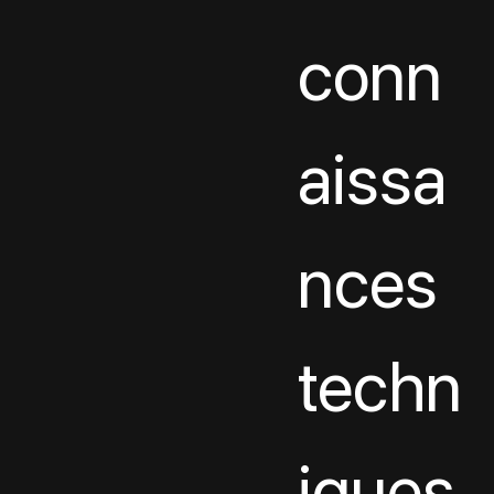
conn
aissa
nces 
techn
iques 