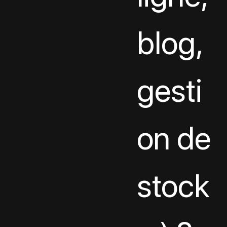
blog, 
gesti
on de 
stock