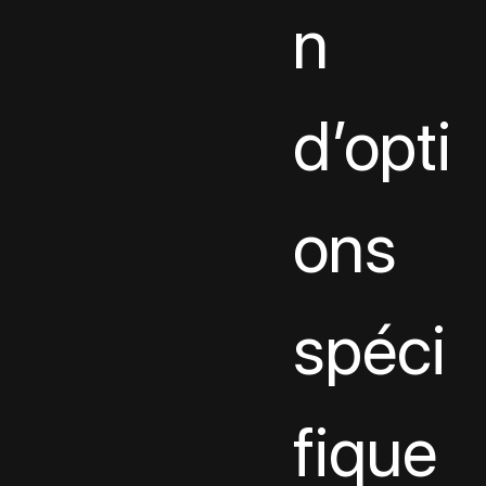
n 
d’opti
ons 
spéci
fique