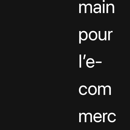
main 
pour 
l’e-
com
merc