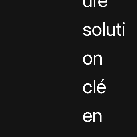
ure 
soluti
on 
clé 
en 