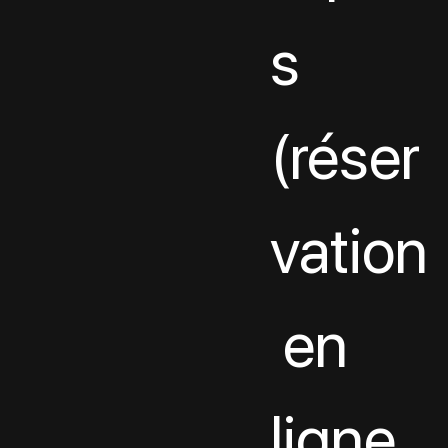
s 
(réser
vation
 en 
ligne, 