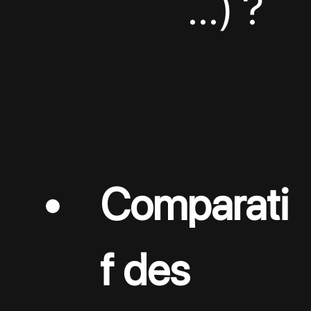
…) ?
Comparati
f des 