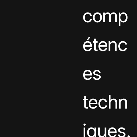
comp
étenc
es 
techn
iques.