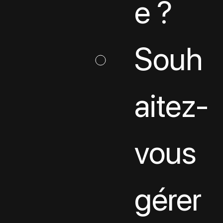
e ?
Souh
aitez-
vous 
gérer 