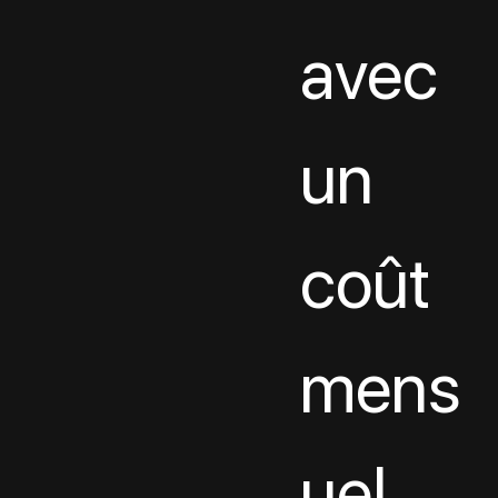
avec 
un 
coût 
mens
uel.