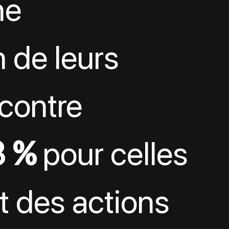
ne 
 de leurs 
contre 
3 %
 pour celles 
t des actions 