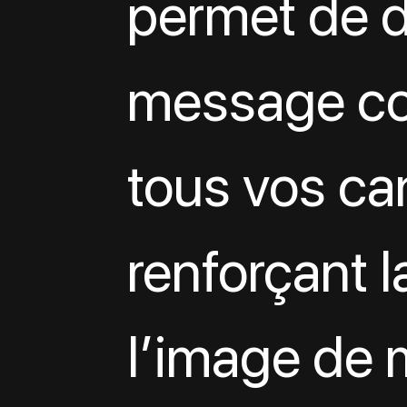
permet de d
message co
tous vos ca
renforçant la
l’image de 