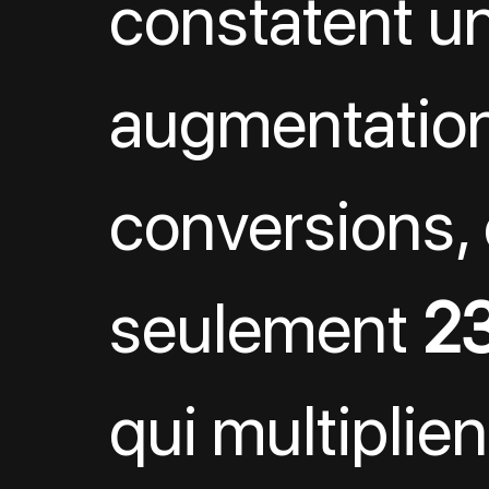
constatent u
augmentation
conversions, 
seulement 
2
qui multiplien