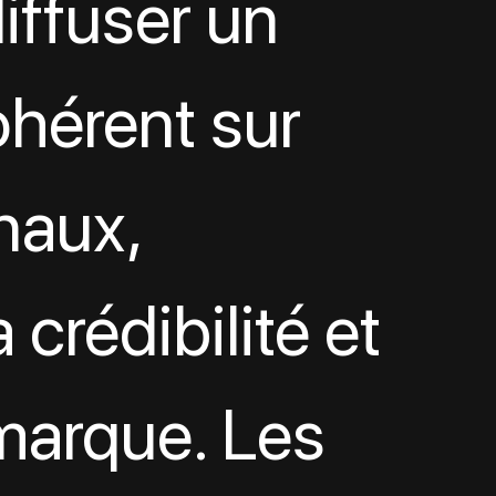
iffuser un 
hérent sur 
naux, 
 crédibilité et 
marque. Les 