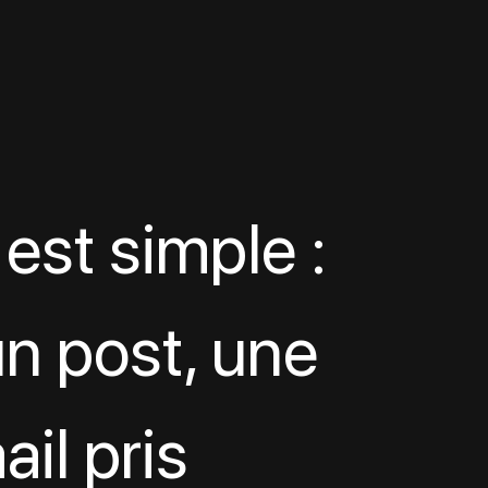
est simple : 
un post, une 
il pris 