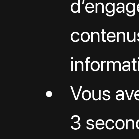
d’engag
contenu
informati
Vous av
3 secon