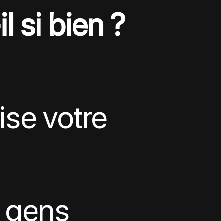
l si bien ?
ise votre 
 gens 