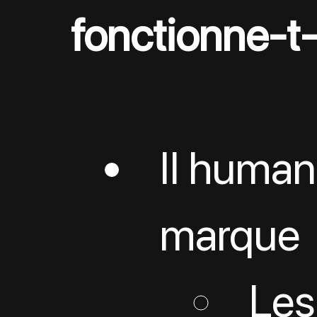
fonctionne-t-i
Il human
marque
Les