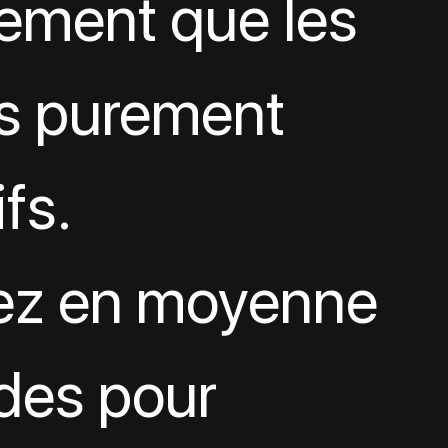
ement que les 
s purement 
fs.
ez en moyenne 
des pour 