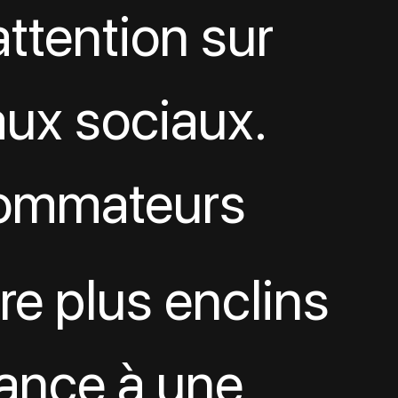
attention sur 
aux sociaux.
ommateurs 
re plus enclins 
iance à une 