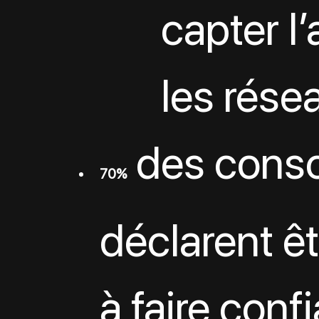
capter l’
les rése
 des cons
70%
déclarent êt
à faire conf