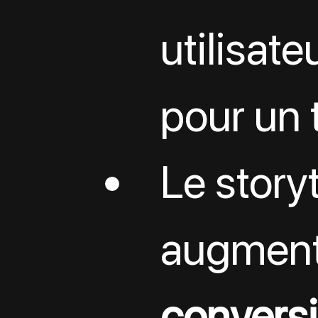
utilisate
pour un 
Le storyt
augment
conversi