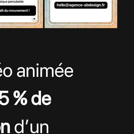
éo animée 
5 % de 
on
 d’un 