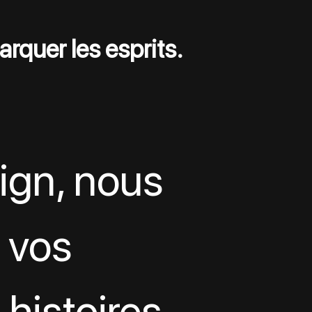
marquer les esprits.
gn, nous 
 vos 
histoires 