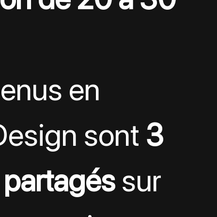
enus en 
esign sont 
3 
s partagés
 sur 