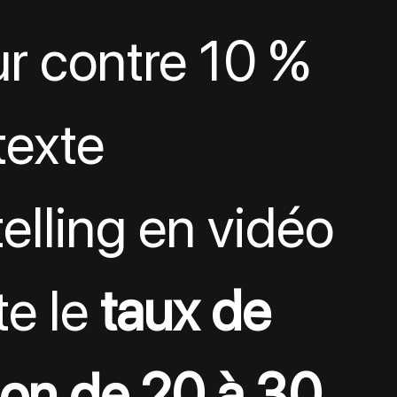
ur contre 10 % 
texte
elling en vidéo 
e le 
taux de 
on de 20 à 30 