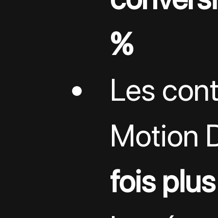
%
Les cont
Motion D
fois plu