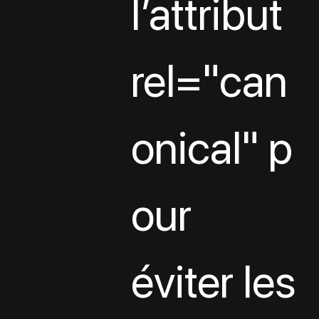
l’attribut 
rel="can
onical" p
our 
éviter les 