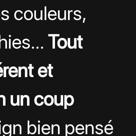
s couleurs, 
hies… 
Tout 
rent et 
en un coup 
ign bien pensé 