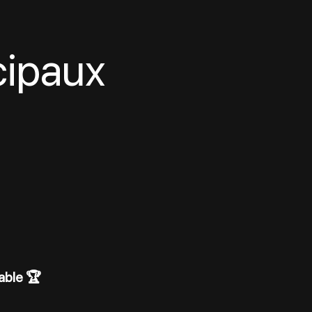
cipaux 
able 🏆