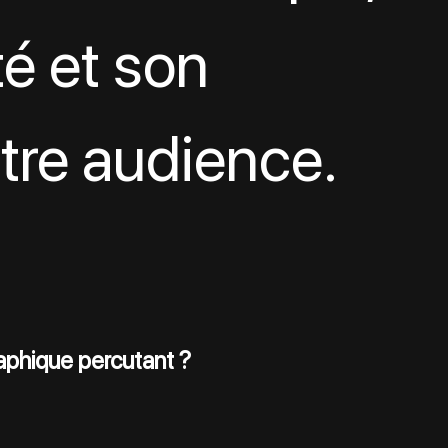
té et son 
tre audience.
raphique percutant ?