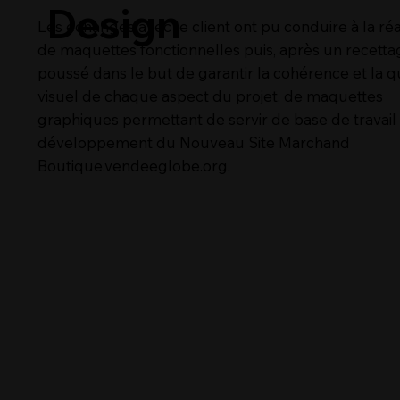
Design
Les échanges avec le client ont pu conduire à la réa
de maquettes fonctionnelles puis, après un recetta
poussé dans le but de garantir la cohérence et la q
visuel de chaque aspect du projet, de maquettes
graphiques permettant de servir de base de travail
développement du Nouveau Site Marchand
Boutique.vendeeglobe.org.