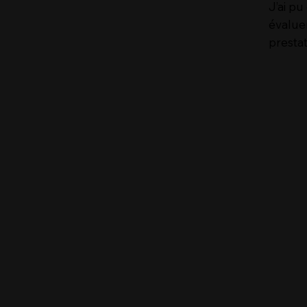
J’ai p
évalue
prestat