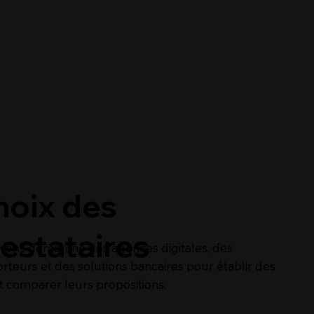
hoix des
estataires
vons démarché des agences digitales, des
rteurs et des solutions bancaires pour établir des
t comparer leurs propositions.