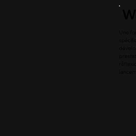
W
Une fo
spécifi
dévelo
prestat
réflexi
lancem