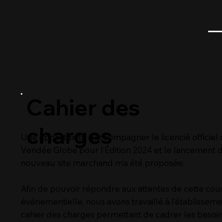
Cahier des
charges
Une opportunité d’accompagner le licencié officiel
Vendée Globe pour l’Édition 2024 et le lancement 
nouveau site marchand m’a été proposée.
Afin de pouvoir répondre aux attentes de cette cou
événementielle, nous avons travaillé à l’établissem
cahier des charges permettant de cadrer les besoi