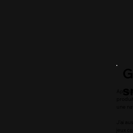
G
s
Après u
produit
une nav
J’ai au
jeux c