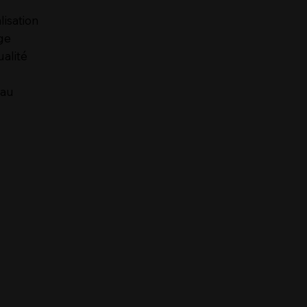
lisation
ge
ualité
 au