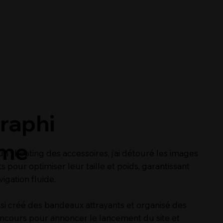
raphi
me
n shooting des accessoires, j’ai détouré les images
s pour optimiser leur taille et poids, garantissant
igation fluide.
ssi créé des bandeaux attrayants et organisé des
oncours pour annoncer le lancement du site et